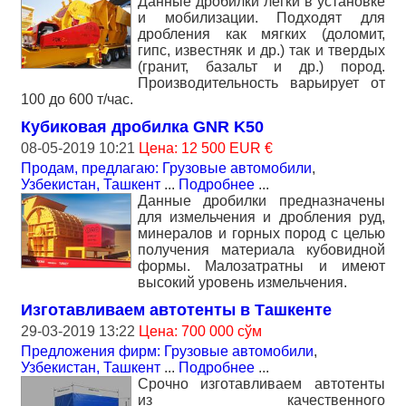
Данные дробилки легки в установке
и мобилизации. Подходят для
дробления как мягких (доломит,
гипс, известняк и др.) так и твердых
(гранит, базальт и др.) пород.
Производительность варьирует от
100 до 600 т/час.
Кубиковая дробилка GNR K50
08-05-2019 10:21
Цена: 12 500 EUR €
Продам, предлагаю: Грузовые автомобили
,
Узбекистан, Ташкент
...
Подробнее
...
Данные дробилки предназначены
для измельчения и дробления руд,
минералов и горных пород с целью
получения материала кубовидной
формы. Малозатратны и имеют
высокий уровень измельчения.
Изготавливаем автотенты в Ташкенте
29-03-2019 13:22
Цена: 700 000 сўм
Предложения фирм: Грузовые автомобили
,
Узбекистан, Ташкент
...
Подробнее
...
Срочно изготавливаем автотенты
из качественного