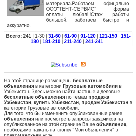
материала.Работаем офицально
ООО"ТЕНТ-СЕРВИС" форма
оплаты любая!!!Стаж работы
большой, работаем быстро и
аккуратно.
Всего: 241
| 1-30 |
31-60
|
61-90
|
91-120
|
121-150
|
151-
180
|
181-210
|
211-240
|
241-241
|
На этой странице размещены
бесплатные
объявления
в категории
Грузовые автомобили
в
Узбекистан. Здесь можно найти частные и деловые
бесплатные объявления
по темам
продажа
Узбекистан
,
купить Узбекистан
,
продам Узбекистан
в
категории Грузовые автомобили.
Для того, что бы измененить опубликованные ранее
объявления
или посмотреть запросы заказчиков на
опубликованное на этой странице Ваше
объявление
,
необходимо нажать на кнопку "Мои объявления" в
правом верхнем углу.