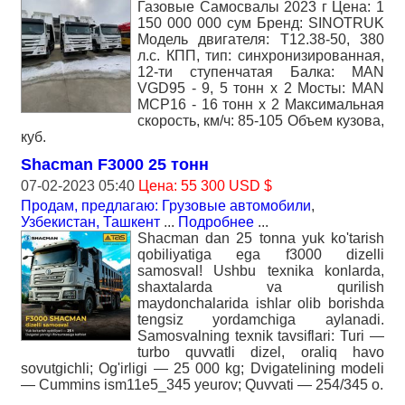
Газовые Самосвалы 2023 г Цена: 1
150 000 000 сум Бренд: SINOTRUK
Модель двигателя: Т12.38-50, 380
л.с. КПП, тип: синхронизированная,
12-ти ступенчатая Балка: MAN
VGD95 - 9, 5 тонн x 2 Мосты: MAN
MCP16 - 16 тонн x 2 Максимальная
скорость, км/ч: 85-105 Объем кузова,
куб.
Shacman F3000 25 тонн
07-02-2023 05:40
Цена: 55 300 USD $
Продам, предлагаю: Грузовые автомобили
,
Узбекистан, Ташкент
...
Подробнее
...
Shacman dan 25 tonna yuk ko'tarish
qobiliyatiga ega f3000 dizelli
samosval! Ushbu texnika konlarda,
shaxtalarda va qurilish
maydonchalarida ishlar olib borishda
tengsiz yordamchiga aylanadi.
Samosvalning texnik tavsiflari: Turi —
turbo quvvatli dizel, oraliq havo
sovutgichli; Og'irligi — 25 000 kg; Dvigatelining modeli
— Cummins ism11e5_345 yeurov; Quvvati — 254/345 o.