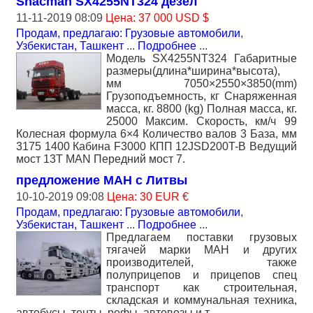
Shacman SX4255NT324 дезел
11-11-2019 08:09
Цена: 37 000 USD $
Продам, предлагаю: Грузовые автомобили
,
Узбекистан, Ташкент
...
Подробнее
...
Модель SX4255NT324 Габаритные
размеры(длина*ширина*высота),
мм 7050×2550×3850(mm)
Грузоподъемность, кг Снаряженная
масса, кг. 8800 (kg) Полная масса, кг.
25000 Максим. Скорость, км/ч 99
Колесная формула 6×4 Количество валов 3 База, мм
3175 1400 Кабина F3000 КПП 12JSD200T-B Ведущий
мост 13T MAN Передний мост 7.
предложение МАН с Литвы
10-10-2019 09:08
Цена: 30 EUR €
Продам, предлагаю: Грузовые автомобили
,
Узбекистан, Ташкент
...
Подробнее
...
Предлагаем поставки грузовых
тягачей марки МАН и других
производителей, также
полуприцепов и прицепов спец
транспорт как строительная,
складская и коммунальная техника,
автобусы, тенты, рефы, автовозы и т.