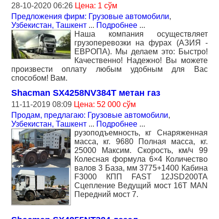
28-10-2020 06:26
Цена: 1 сўм
Предложения фирм: Грузовые автомобили
,
Узбекистан, Ташкент
...
Подробнее
...
Наша компания осуществляет
грузоперевозки на фурах (АЗИЯ -
ЕВРОПА). Мы делаем это: Быстро!
Качественно! Надежно! Вы можете
произвести оплату любым удобным для Вас
способом! Вам.
Shacman SX4258NV384T метан газ
11-11-2019 08:09
Цена: 52 000 сўм
Продам, предлагаю: Грузовые автомобили
,
Узбекистан, Ташкент
...
Подробнее
...
рузоподъемность, кг Снаряженная
масса, кг. 9680 Полная масса, кг.
25000 Максим. Скорость, км/ч 99
Колесная формула 6×4 Количество
валов 3 База, мм 3775+1400 Кабина
F3000 КПП FAST 12JSD200TA
Сцепление Ведущий мост 16T MAN
Передний мост 7.