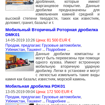
дробления, которые имеют
марганцевое покрытие. Данные
дробилки предназначены для
измельчения камней средней и
высокой степени твердости, таких как известняк,
доломит, гранит, базальт и т.
Мобильный Вторичный Роторная дробилка
DMK01
14-05-2019 10:26
Цена: 81 500 EUR €
Продам, предлагаю: Грузовые автомобили
,
Узбекистан, Ташкент
...
Подробнее
...
Данные дробилки компактны и
могут быть перевезены при помощи
одного кузова. Имеют встроенную
мобильную вторичную ударную
дробилку. Легки в установке и могут
с легкостью измельчить такие виды
камня как базальт, известняк, морской камень.
Мобильная дробилка PDK01
13-05-2019 09:04
Цена: 172 500 EUR €
Продам, предлагаю: Грузовые автомобили
,
Узбекистан, Ташкент
...
Подробнее
...