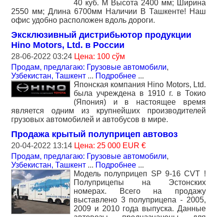
40 куб. М Высота 2400 мм; Ширина
2550 мм; Длина 6700мм Наличии В Ташкенте! Наш
офис удобно расположен вдоль дороги.
Эксклюзивный дистрибьютор продукции
Hino Motors, Ltd. в России
28-06-2022 03:24
Цена: 100 сўм
Продам, предлагаю: Грузовые автомобили
,
Узбекистан, Ташкент
...
Подробнее
...
Японская компания Hino Motors, Ltd.
была учреждена в 1910 г. в Токио
(Япония) и в настоящее время
является одним из крупнейших производителей
грузовых автомобилей и автобусов в мире.
Продажа крытый полуприцеп автовоз
20-04-2022 13:14
Цена: 25 000 EUR €
Продам, предлагаю: Грузовые автомобили
,
Узбекистан, Ташкент
...
Подробнее
...
Модель полуприцеп SP 9-16 CVT !
Полуприцепы на Эстонских
номерах. Всего на продажу
выставлено 3 полуприцепа - 2005,
2009 и 2010 года выпуска. Данные