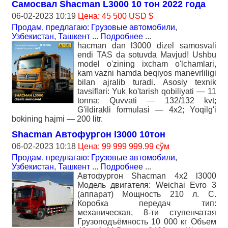
Самосвал Shacman L3000 10 тон 2022 года
06-02-2023 10:19
Цена: 45 500 USD $
Продам, предлагаю: Грузовые автомобили
,
Узбекистан, Ташкент
...
Подробнее
...
hacman dan l3000 dizel samosvali
endi TAS da sotuvda Mavjud! Ushbu
model o'zining ixcham o'lchamlari,
kam vazni hamda beqiyos manevrliligi
bilan ajralib turadi. Asosiy texnik
tavsiflari: Yuk ko'tarish qobiliyati — 11
tonna; Quvvati — 132/132 kvt;
G'ildirakli formulasi — 4x2; Yoqilg'i
bokining hajmi — 200 litr.
Shacman Автофургон l3000 10тон
06-02-2023 10:18
Цена: 99 999 999.99 сўм
Продам, предлагаю: Грузовые автомобили
,
Узбекистан, Ташкент
...
Подробнее
...
Автофургон Shacman 4x2 l3000
Модель двигателя: Weichai Evro 3
(аппарат) Мощность 210 л. С.
Коробка передач тип:
механическая, 8-ти ступенчатая
Грузоподъёмность 10 000 кг Объем