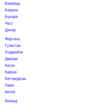
Бекабад
Беруни
Бухара
Чуст
Денау
Фергана
Гулистан
Ходжейли
Джизак
Каган
Карши
Каттакурган
Хива
Китоб
Коканд