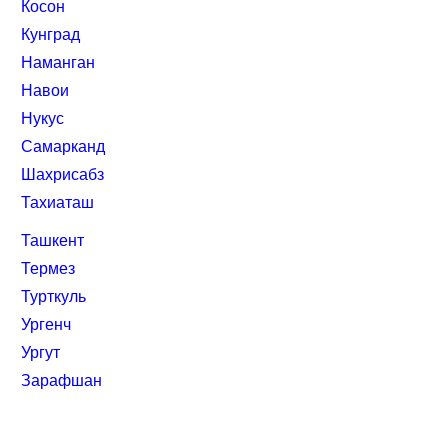
Косон
Кунград
Наманган
Навои
Нукус
Самарканд
Шахрисабз
Тахиаташ
Ташкент
Термез
Турткуль
Ургенч
Ургут
Зарафшан