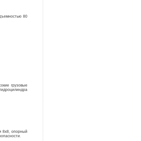
одъемностью 80
сокие грузовые
 гидроцилиндра
и 8х8, опорный
зопасности.