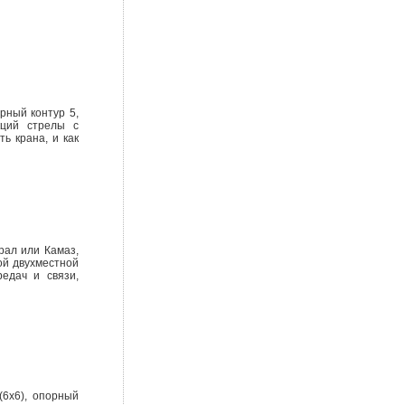
рный контур 5,
кций стрелы с
ь крана, и как
рал или Камаз,
ой двухместной
едач и связи,
(6х6), опорный