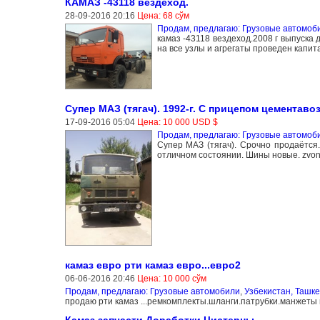
КАМАЗ -43118 вездеход.
28-09-2016 20:16
Цена: 68 сўм
Продам, предлагаю: Грузовые автомоб
камаз -43118 вездеход.2008 г выпуска
на все узлы и агрегаты проведен капит
Супер МАЗ (тягач). 1992-г. С прицепом цементавоз
17-09-2016 05:04
Цена: 10 000 USD $
Продам, предлагаю: Грузовые автомоб
Супер МАЗ (тягач). Срочно продаётся.
отличном состоянии. Шины новые. zvoni
камаз евро рти камаз евро...евро2
06-06-2016 20:46
Цена: 10 000 сўм
Продам, предлагаю: Грузовые автомобили
,
Узбекистан, Ташке
продаю рти камаз ...ремкомплекты.шланги.патрубки.манжет