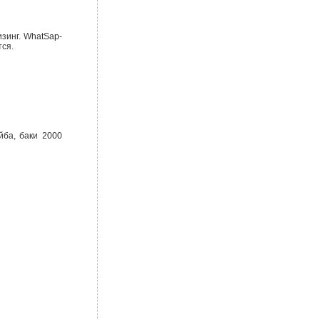
зинг. WhatSap-
тся.
йба, баки 2000