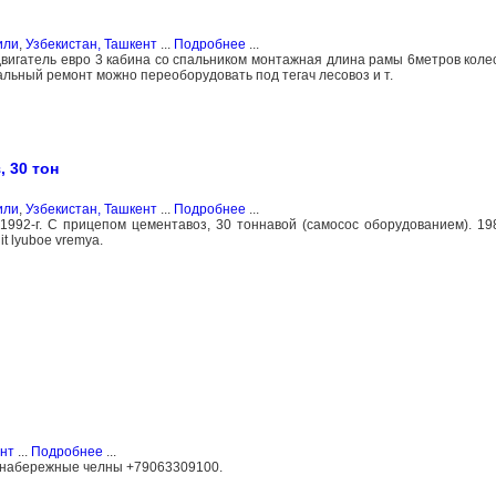
или
,
Узбекистан, Ташкент
...
Подробнее
...
 двигатель евро 3 кабина со спальником монтажная длина рамы 6метров коле
альный ремонт можно переоборудовать под тегач лесовоз и т.
, 30 тон
или
,
Узбекистан, Ташкент
...
Подробнее
...
1992-г. С прицепом цементавоз, 30 тоннавой (самосос оборудованием). 1987
t lyuboe vremya.
нт
...
Подробнее
...
ы набережные челны +79063309100.