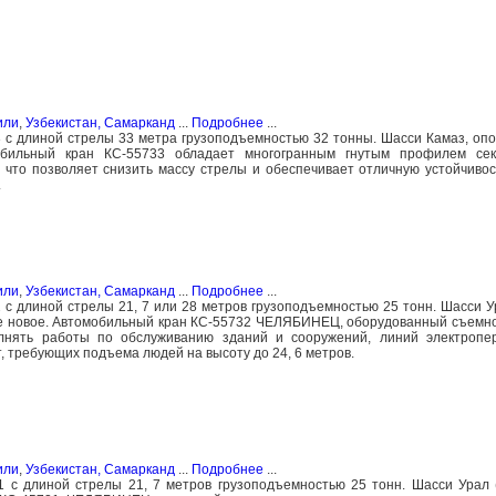
или
,
Узбекистан, Самарканд
...
Подробнее
...
с длиной стрелы 33 метра грузоподъемностью 32 тонны. Шасси Камаз, опо
обильный кран КС-55733 обладает многогранным гнутым профилем се
 что позволяет снизить массу стрелы и обеспечивает отличную устойчивост
.
или
,
Узбекистан, Самарканд
...
Подробнее
...
с длиной стрелы 21, 7 или 28 метров грузоподъемностью 25 тонн. Шасси У
ние новое. Автомобильный кран КС-55732 ЧЕЛЯБИНЕЦ, оборудованный съемн
лнять работы по обслуживанию зданий и сооружений, линий электропер
, требующих подъема людей на высоту до 24, 6 метров.
или
,
Узбекистан, Самарканд
...
Подробнее
...
 с длиной стрелы 21, 7 метров грузоподъемностью 25 тонн. Шасси Урал 