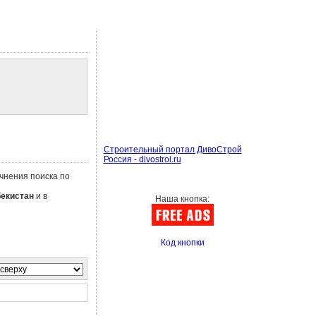
Строительный портал ДивоСтрой
Россия - divostroi.ru
очнения поиска по
бекистан
и в
Наша кнопка:
Код кнопки