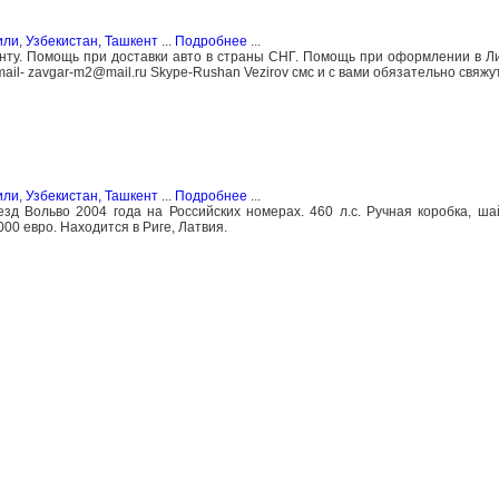
или
,
Узбекистан, Ташкент
...
Подробнее
...
нту. Помощь при доставки авто в страны СНГ. Помощь при оформлении в Ли
mail- zavgar-m2@mail.ru Skype-Rushan Vezirov смс и с вами обязательно свяжу
или
,
Узбекистан, Ташкент
...
Подробнее
...
д Вольво 2004 года на Российских номерах. 460 л.с. Ручная коробка, ша
00 евро. Находится в Риге, Латвия.