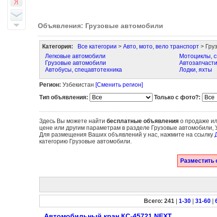
Объявления: Грузовые автомобили
Категория:
Все категории
>
Авто, мото, вело транспорт
> Гру
Легковые автомобили
Мотоциклы, с
Грузовые автомобили
Автозапчаст
Автобусы, спецавтотехника
Лодки, яхты
Регион:
Узбекистан
[Сменить регион]
Тип объявления:
Только с фото?:
Здесь Вы можете найти
бесплатные объявления
о продаже ил
цене или другим параметрам в разделе Грузовые автомобили, 
Для размещения Ваших объявлений у нас, нажмите на ссылку
категорию Грузовые автомобили.
Разместить 
Всего: 241
|
1-30
|
31-60
|
Автомобильный кран КС-45721 NEXT