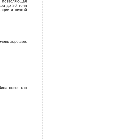
а, позволяющая
сой до 20 тонн
тации и низкой
очень хорошее.
бина новое кпп