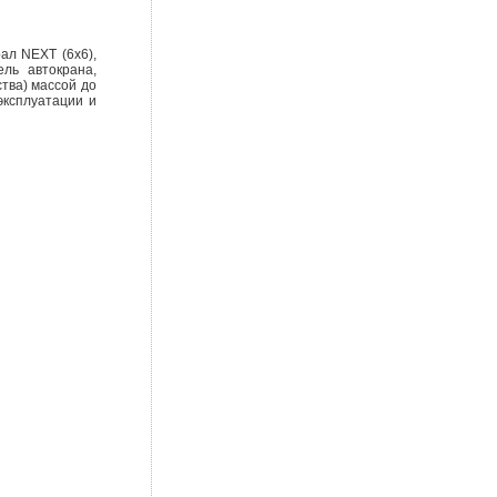
ал NEXT (6х6),
ль автокрана,
тва) массой до
эксплуатации и