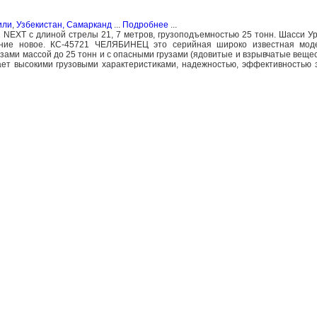
или
,
Узбекистан, Самарканд
...
Подробнее
...
NEXT с длиной стрелы 21, 7 метров, грузоподъемностью 25 тонн. Шасси Ур
яние новое. КС-45721 ЧЕЛЯБИНЕЦ это серийная широко известная моде
ами массой до 25 тонн и с опасными грузами (ядовитые и взрывчатые вещес
ает высокими грузовыми характеристиками, надежностью, эффективностью 