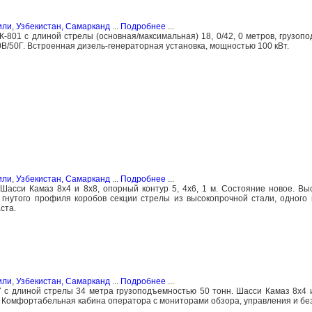
или
,
Узбекистан, Самарканд
...
Подробнее
...
-801 с длиной стрелы (основная/максимальная) 18, 0/42, 0 метров, грузоп
0В/50Г. Встроенная дизель-генераторная установка, мощностью 100 кВт.
или
,
Узбекистан, Самарканд
...
Подробнее
...
 Шасси Камаз 8х4 и 8х8, опорный контур 5, 4х6, 1 м. Состояние новое. Вы
о гнутого профиля коробов секции стрелы из высокопрочной стали, одного
ста.
или
,
Узбекистан, Самарканд
...
Подробнее
...
с длиной стрелы 34 метра грузоподъемностью 50 тонн. Шасси Камаз 8х4 
ое. Комфортабельная кабина оператора с мониторами обзора, управления и бе