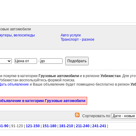
зовые автомобили
кутеры, велосипеды
Авто услуги
и
Транспорт - разное
-
и покупке в категории
Грузовые автомобили
и в регионе
Узбекистан
. Для ут
Узбекистан воспользуйтесь формой поиска.
Дать объявление
и Ваше объявление будет помещено бесплатно в регион
Уз
объявление в категорию Грузовые автомобили
Сортировать по
61-90
| 91-120 |
121-150
|
151-180
|
181-210
|
211-240
|
241-241
|