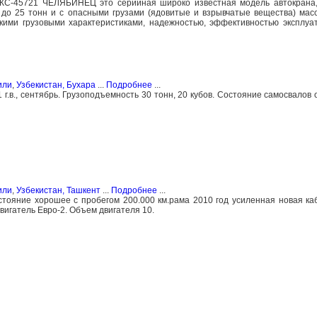
е. КС-45721 ЧЕЛЯБИНЕЦ это серийная широко известная модель автокран
до 25 тонн и с опасными грузами (ядовитые и взрывчатые вещества) мас
кими грузовыми характеристиками, надежностью, эффективностью эксплуа
или
,
Узбекистан, Бухара
...
Подробнее
...
.в., сентябрь. Грузоподъемность 30 тонн, 20 кубов. Состояние самосвалов 
или
,
Узбекистан, Ташкент
...
Подробнее
...
остояние хорошее с пробегом 200.000 км.рама 2010 год усиленная новая ка
вигатель Евро-2. Объем двигателя 10.